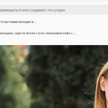
и
/
Счастливая молодая ж…
Счастливая молодая женщина, сидя на белом стуле, помешивая кофе с ложкой