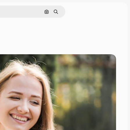
Поиск по изображению
Поиск