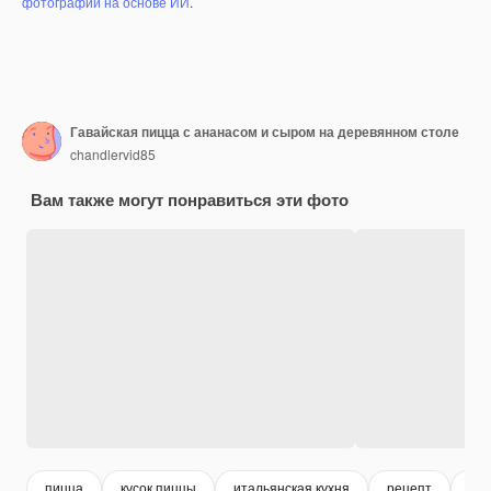
фотографий на основе ИИ
.
Гавайская пицца с ананасом и сыром на деревянном столе
chandlervid85
Вам также могут понравиться эти фото
пицца
кусок пиццы
итальянская кухня
рецепт
тес