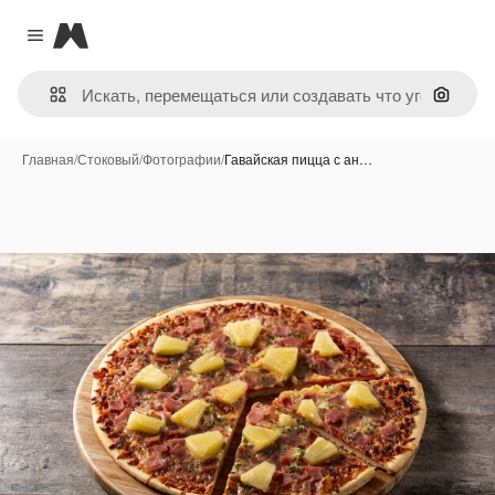
Magnific
Close menu
Поиск 
Главная
/
Стоковый
/
Фотографии
/
Гавайская пицца с ан…