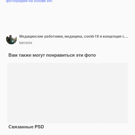
фотографий на основе ИИ
.
Медицинские работники, медицина, covid-19 и концепция самокарантина при пандемии. Улыбающийся привлекательный врач в скрабах и очках, стетоскоп на шее, скрестив грудь, готовый помочь пациентам
benzoix
Вам также могут понравиться эти фото
Связанные PSD