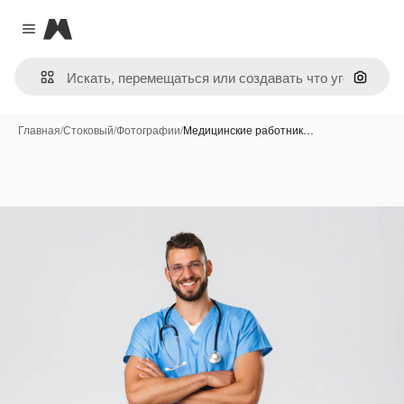
Magnific
Close menu
Поиск 
Главная
/
Стоковый
/
Фотографии
/
Медицинские работник…