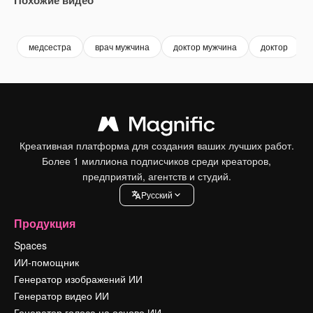
Premium
Premium
Premium
Premium
медсестра
врач мужчина
доктор мужчина
доктор
Креативная платформа для создания ваших лучших работ.
Более 1 миллиона подписчиков среди креаторов,
предприятий, агентств и студий.
Pусский
Продукция
Spaces
ИИ-помощник
Генератор изображений ИИ
Генератор видео ИИ
Генератор голоса на основе ИИ