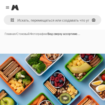
Magnific
Close menu
Поиск 
Главная
/
Стоковый
/
Фотографии
/
Вид сверху ассортиме…