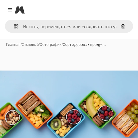
Magnific
Close menu
Поиск 
Главная
/
Стоковый
/
Фотографии
/
Сорт здоровых продук…