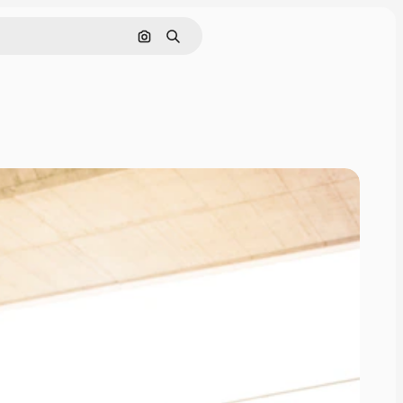
Поиск по изображению
Поиск