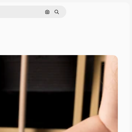
Поиск по изображению
Поиск