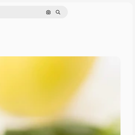
Поиск по изображению
Поиск