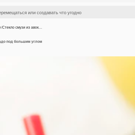
и
/
Стекло смузи из авок…
кадо под большим углом