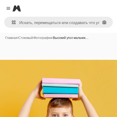
Magnific
Close menu
Поиск 
Главная
/
Стоковый
/
Фотографии
/
Высокий угол мальчик…