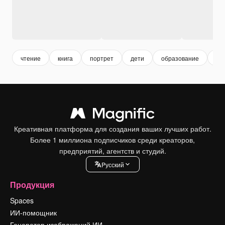
чтение
книга
портрет
дети
образование
мо
Креативная платформа для создания ваших лучших работ.
Более 1 миллиона подписчиков среди креаторов,
предприятий, агентств и студий.
Pусский
Продукция
Spaces
ИИ-помощник
Генератор изображений ИИ