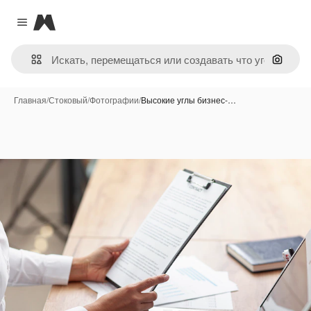
Magnific
Close menu
Поиск 
Главная
/
Стоковый
/
Фотографии
/
Высокие углы бизнес-…