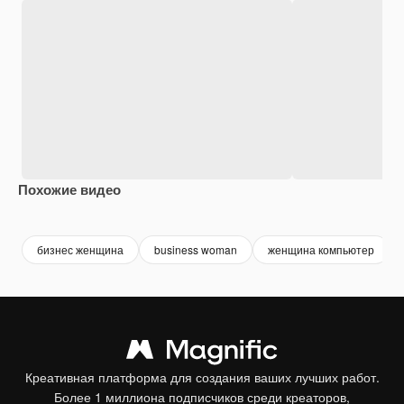
Похожие видео
Premium
Premium
Сгенерировано с помощью ИИ
Premium
Premium
бизнес женщина
business woman
женщина компьютер
Креативная платформа для создания ваших лучших работ.
Более 1 миллиона подписчиков среди креаторов,