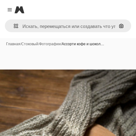
Magnific
Close menu
Поиск 
Главная
/
Стоковый
/
Фотографии
/
Ассорти кофе и шокол…