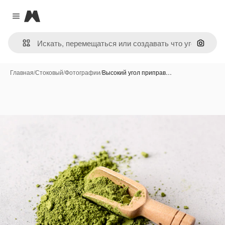
Magnific
Close menu
Поиск 
Главная
/
Стоковый
/
Фотографии
/
Высокий угол приправ…