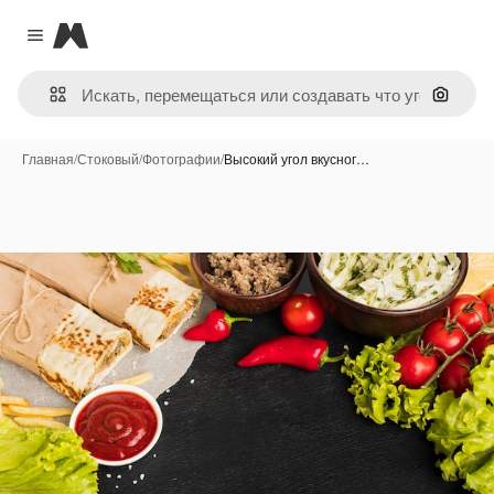
Magnific
Close menu
Поиск 
Главная
/
Стоковый
/
Фотографии
/
Высокий угол вкусног…