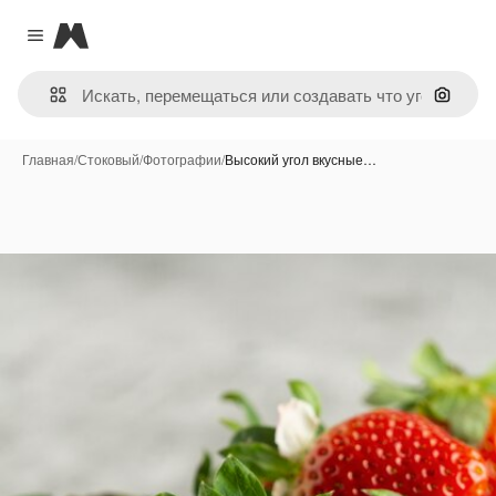
Magnific
Close menu
Поиск 
Главная
/
Стоковый
/
Фотографии
/
Высокий угол вкусные…