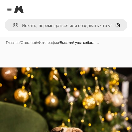
Magnific
Close menu
Поиск 
Главная
/
Стоковый
/
Фотографии
/
Высокий угол собака …