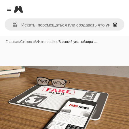
Magnific
Close menu
Поиск 
Главная
/
Стоковый
/
Фотографии
/
Высокий угол обзора …