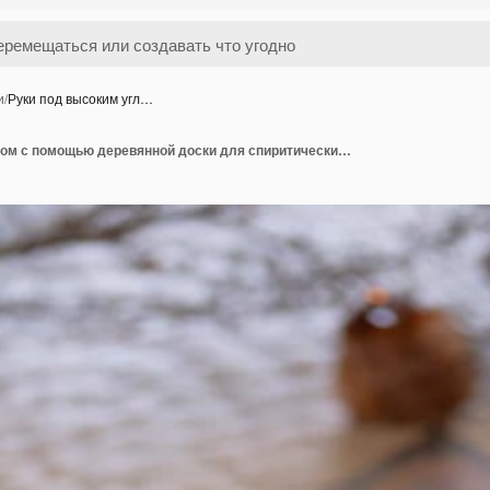
и
/
Руки под высоким угл…
Руки под высоким углом с помощью деревянной доски для спиритических сеансов