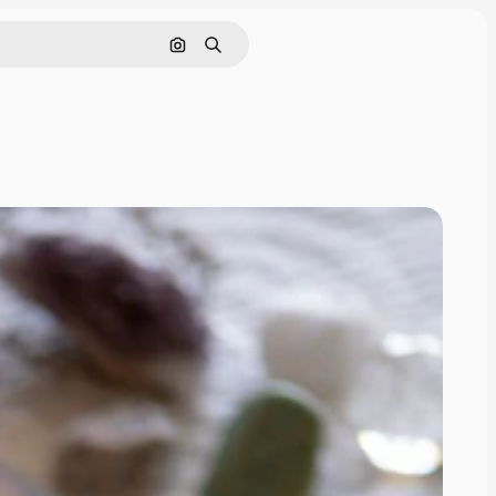
Поиск по изображению
Поиск