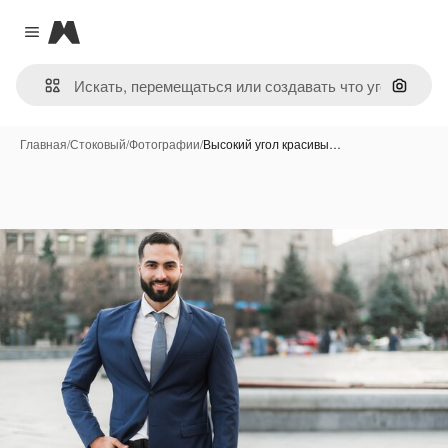
Magnific
Close menu
Поиск 
Главная
/
Стоковый
/
Фотографии
/
Высокий угол красивы…