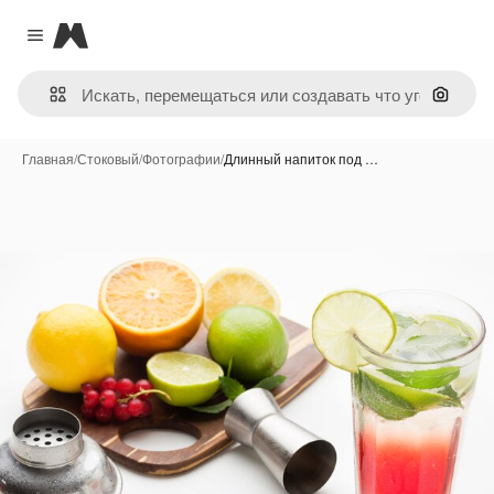
Magnific
Close menu
Поиск 
Главная
/
Стоковый
/
Фотографии
/
Длинный напиток под …