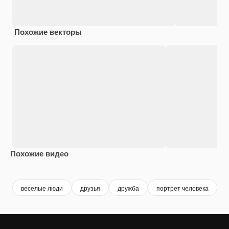
Похожие векторы
Похожие видео
Premium
Premium
Premium
Premium
веселые люди
друзья
дружба
портрет человека