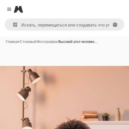
Magnific
Close menu
Поиск 
Главная
/
Стоковый
/
Фотографии
/
Высокий угол человек…