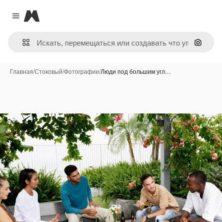
Magnific
Close menu
Поиск 
Главная
/
Стоковый
/
Фотографии
/
Люди под большим угл…