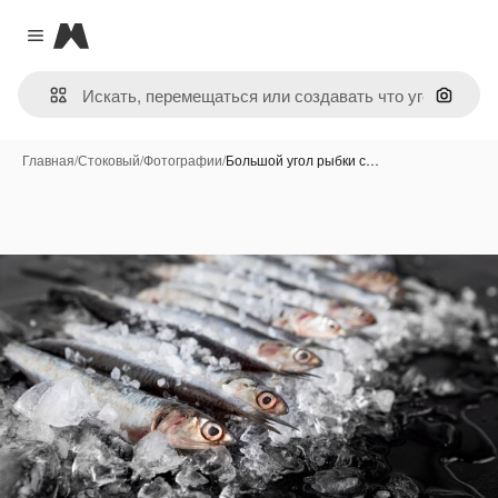
Magnific
Close menu
Поиск 
Главная
/
Стоковый
/
Фотографии
/
Большой угол рыбки с…