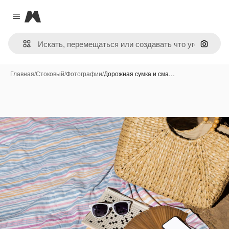
Magnific
Close menu
Поиск 
Главная
/
Стоковый
/
Фотографии
/
Дорожная сумка и сма…