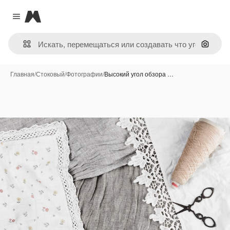
Magnific
Close menu
Поиск 
Главная
/
Стоковый
/
Фотографии
/
Высокий угол обзора …