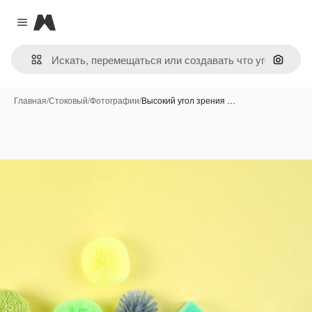
Magnific
Close menu
Поиск 
Главная
/
Стоковый
/
Фотографии
/
Высокий угол зрения …