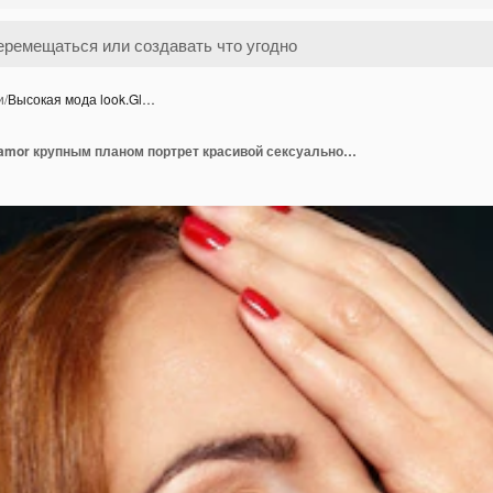
и
/
Высокая мода look.Gl…
Высокая мода look.Glamor крупным планом портрет красивой сексуальной стильной белокурой кавказской модели молодой женщины с ярким макияжем, с красными губами