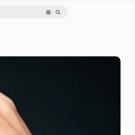
Поиск по изображению
Поиск