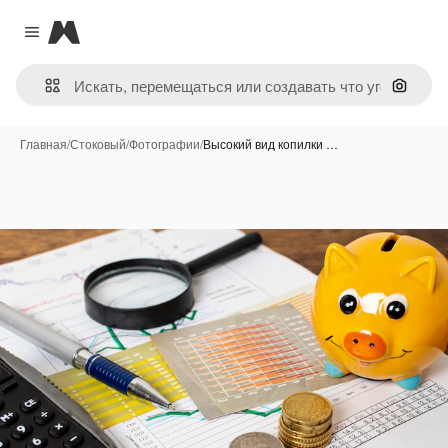
Magnific
Close menu
Поиск 
Главная
/
Стоковый
/
Фотографии
/
Высокий вид копилки …