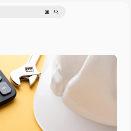
Поиск по изображению
Поиск