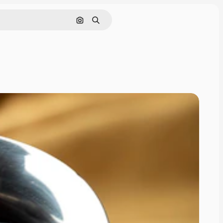
Поиск по изображению
Поиск