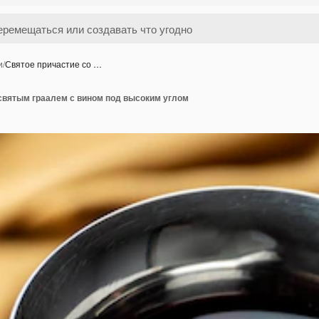
и
/
Святое причастие со …
 святым граалем с вином под высоким углом