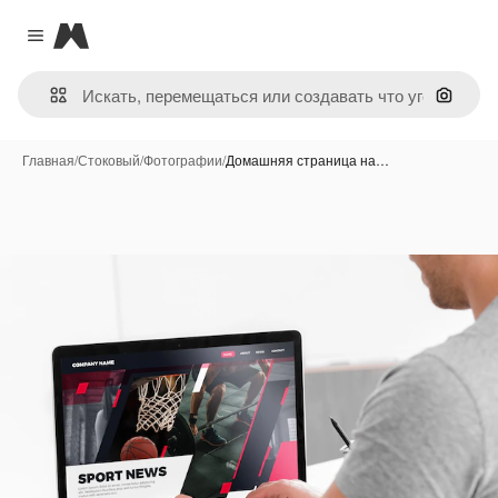
Magnific
Close menu
Поиск 
Главная
/
Стоковый
/
Фотографии
/
Домашняя страница на…