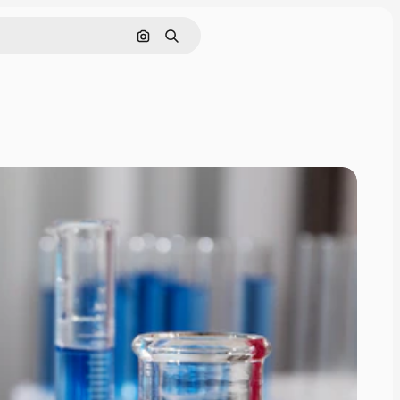
Поиск по изображению
Поиск