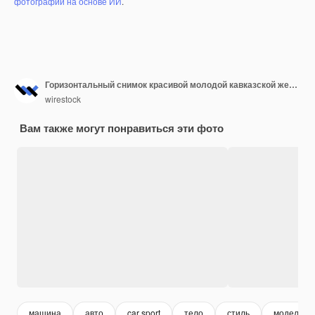
фотографий на основе ИИ
.
Горизонтальный снимок красивой молодой кавказской женщины, позирующей на переднем сиденье автомобиля в поле
wirestock
Вам также могут понравиться эти фото
машина
авто
car sport
тело
стиль
модель