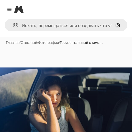
Magnific
Close menu
Поиск 
Главная
/
Стоковый
/
Фотографии
/
Горизонтальный снимо…