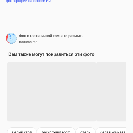
фотографий на основе ИИ
.
Фон в гостиничной комнате размыт.
fabrikasimf
Вам также могут понравиться эти фото
белый стол
background room
отель
белая комната