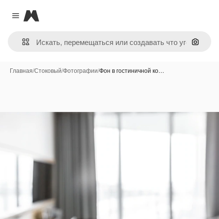
Magnific
Close menu
Поиск 
Главная
/
Стоковый
/
Фотографии
/
Фон в гостиничной ко…