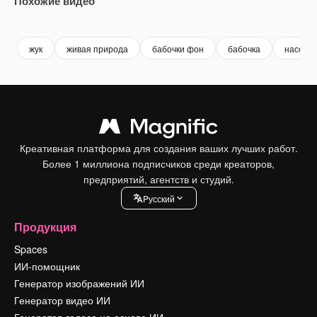
Похожие видео
Premium
Premium
Premium
Premium
жук
живая природа
бабочки фон
бабочка
насеко
Креативная платформа для создания ваших лучших работ.
Более 1 миллиона подписчиков среди креаторов,
предприятий, агентств и студий.
Pусский
Продукция
Spaces
ИИ-помощник
Генератор изображений ИИ
Генератор видео ИИ