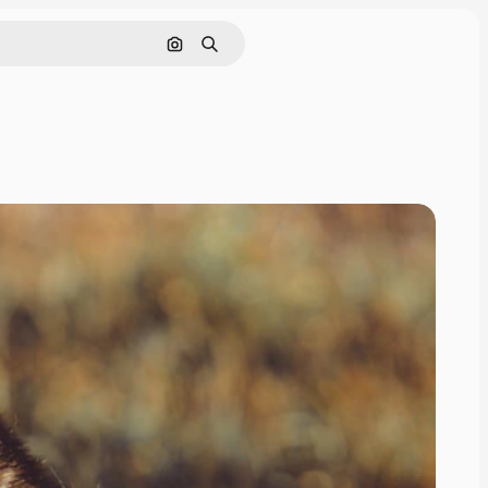
Поиск по изображению
Поиск