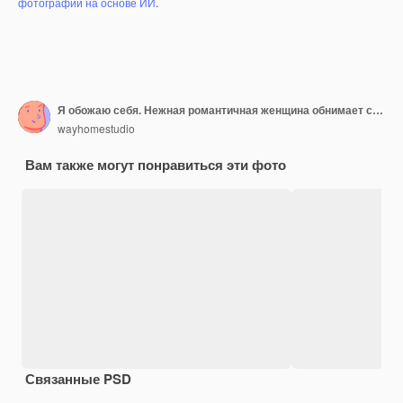
фотографий на основе ИИ
.
Я обожаю себя. Нежная романтичная женщина обнимает свое тело, обнимает себя, закрывает глаза от удовольствия, носит мягкую водолазку на холодную погоду, чувствует себя комфортно, стоит в помещении у лиловой стены.
wayhomestudio
Вам также могут понравиться эти фото
Связанные PSD