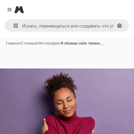
Magnific
Close menu
Поиск 
Главная
/
Стоковый
/
Фотографии
/
Я обожаю себя. Нежна…