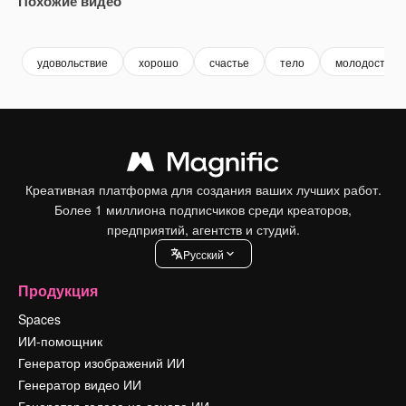
Похожие видео
Premium
Premium
удовольствие
хорошо
счастье
тело
молодость
Креативная платформа для создания ваших лучших работ.
Более 1 миллиона подписчиков среди креаторов,
предприятий, агентств и студий.
Pусский
Продукция
Spaces
ИИ-помощник
Генератор изображений ИИ
Генератор видео ИИ