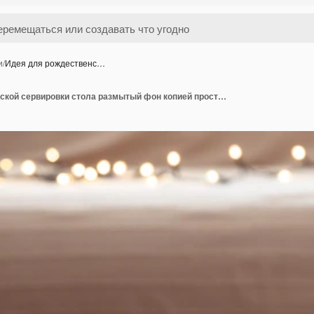
и
/
Идея для рождественс…
Идея для рождественской сервировки стола размытый фон копией пространства