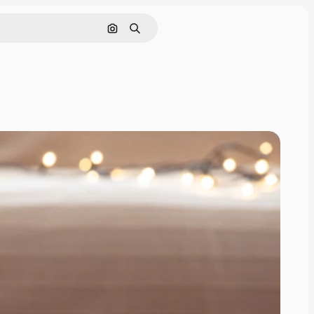
Поиск по изображению
Поиск