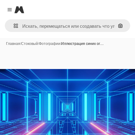
Magnific
Close menu
Поиск 
Главная
/
Стоковый
/
Фотографии
/
Иллюстрация синих ог…