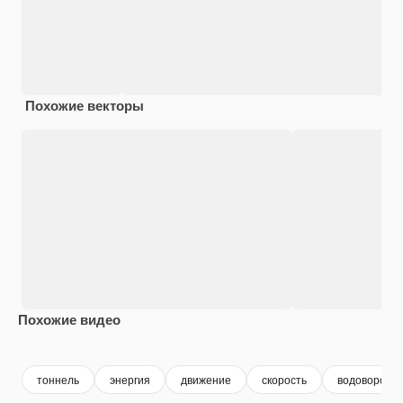
Похожие векторы
Похожие видео
Premium
Premium
Сгенерировано с помощью ИИ
Premium
Premium
Сгенериров
тоннель
энергия
движение
скорость
водоворот