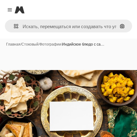
Magnific
Close menu
Поиск 
Главная
/
Стоковый
/
Фотографии
/
Индийское блюдо с са…