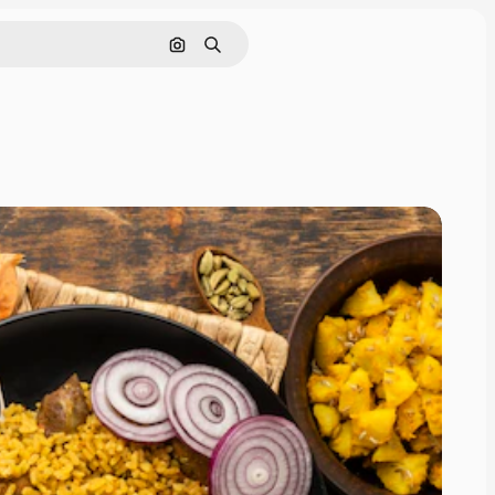
Поиск по изображению
Поиск