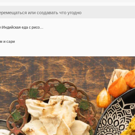
и
/
Индийская еда с рисо…
м и сари