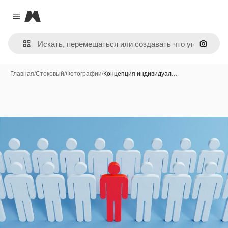
Magnific
Close menu
Поиск 
Главная
/
Стоковый
/
Фотографии
/
Концепция индивидуал…