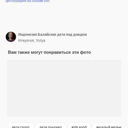
фотографий на основе ИИ
.
Индонезия Балийские дети под дождем
Kireyonok_Yuliya
Вам также могут понравиться эти фото
дети спорт
дети прыгают
kids sport
веселый мальчик