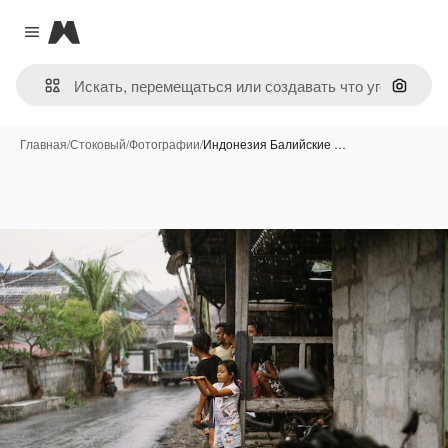
Magnific
Close menu
Поиск 
Главная
/
Стоковый
/
Фотографии
/
Индонезия Балийские …