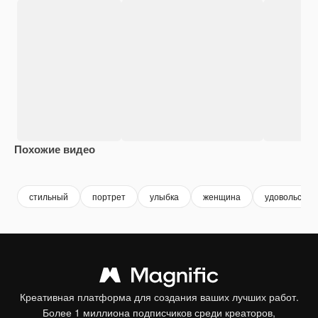
Похожие видео
Premium
Premium
Premium
Premium
Сгенериров
стильный
портрет
улыбка
женщина
удовольстви
Креативная платформа для создания ваших лучших работ.
Более 1 миллиона подписчиков среди креаторов,