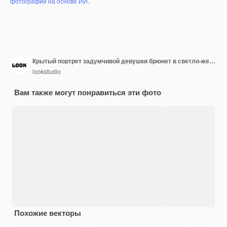
фотографий на основе ИИ
.
Крытый портрет задумчивой девушки брюнет в светло-желтой футболке. Радостная коротковолосая женщина в солнечных очках смотрит вверх и о чем-то думает.
lookstudio
Вам также могут понравиться эти фото
Похожие векторы