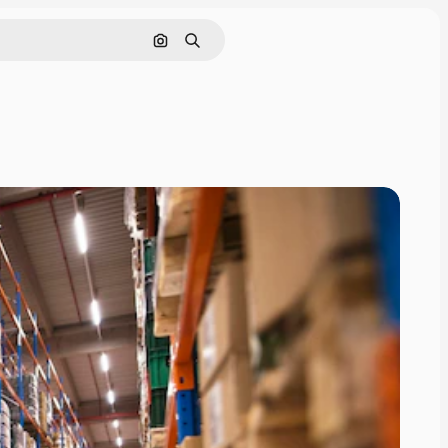
Поиск по изображению
Поиск