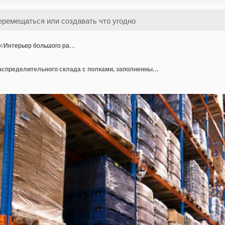
и
/
Интерьер большого ра…
Интерьер большого распределительного склада с полками, заполненными поддонами и товарами, готовыми к продаже