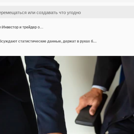
и
/
Инвестор и трейдер о…
Инвестор и трейдер обсуждают статистические данные, держат в руках бумаги с финансовыми диаграммами и ручкой. Обрезанный снимок. Работа брокера или торговая концепция