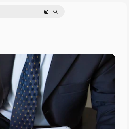
Поиск по изображению
Поиск