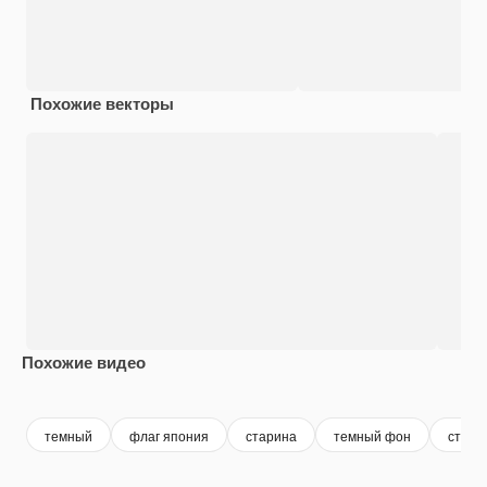
Похожие векторы
Похожие видео
Premium
Premium
Premium
Premium
темный
флаг япония
старина
темный фон
стары