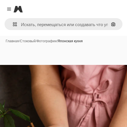
Magnific
Close menu
Поиск 
Главная
/
Стоковый
/
Фотографии
/
Японская кухня