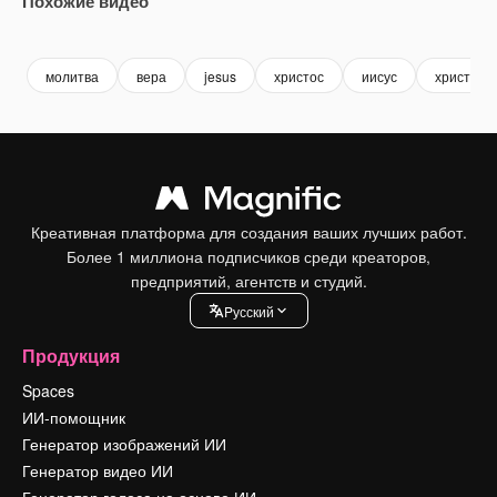
Похожие видео
молитва
вера
jesus
христос
иисус
христиан
Креативная платформа для создания ваших лучших работ.
Более 1 миллиона подписчиков среди креаторов,
предприятий, агентств и студий.
Pусский
Продукция
Spaces
ИИ-помощник
Генератор изображений ИИ
Генератор видео ИИ