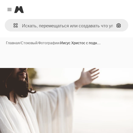
Magnific
Close menu
Поиск 
Главная
/
Стоковый
/
Фотографии
/
Иисус Христос с подн…