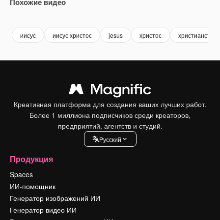
Похожие видео
Premium
Premium
иисус
иисус христос
jesus
христос
христианство
Креативная платформа для создания ваших лучших работ.
Более 1 миллиона подписчиков среди креаторов,
предприятий, агентств и студий.
Pусский
Продукция
Spaces
ИИ-помощник
Генератор изображений ИИ
Генератор видео ИИ