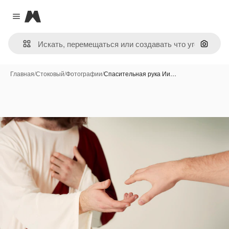
Magnific
Close menu
Поиск 
Главная
/
Стоковый
/
Фотографии
/
Спасительная рука Ии…