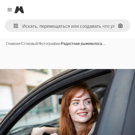
Magnific
Close menu
Поиск 
Главная
/
Стоковый
/
Фотографии
/
Радостная рыжеволоса…