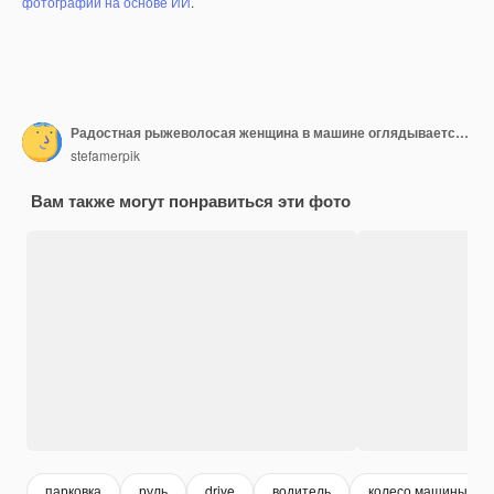
фотографий на основе ИИ
.
Радостная рыжеволосая женщина в машине оглядывается с водительского сиденья во время вождения в течение дня
stefamerpik
Вам также могут понравиться эти фото
парковка
руль
drive
водитель
колесо машины